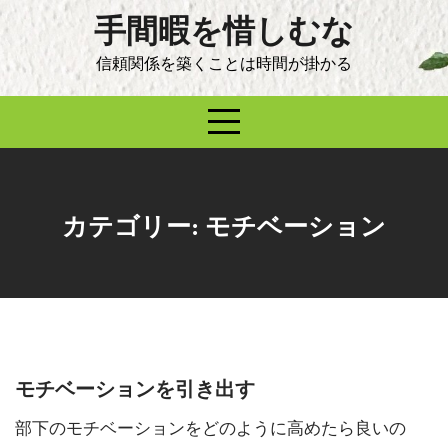
Skip
手間暇を惜しむな
to
content
信頼関係を築くことは時間が掛かる
カテゴリー:
モチベーション
モチベーションを引き出す
部下のモチベーションをどのように高めたら良いの